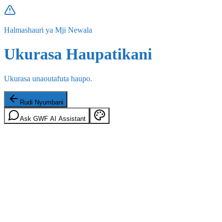
Halmashauri ya Mji Newala
Ukurasa Haupatikani
Ukurasa unaoutafuta haupo.
Rudi Nyumbani
Ask GWF AI Assistant