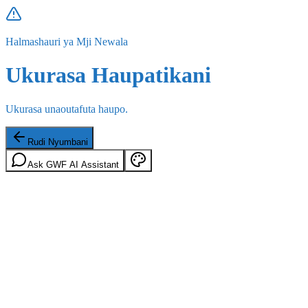
Halmashauri ya Mji Newala
Ukurasa Haupatikani
Ukurasa unaoutafuta haupo.
Rudi Nyumbani
Ask GWF AI Assistant