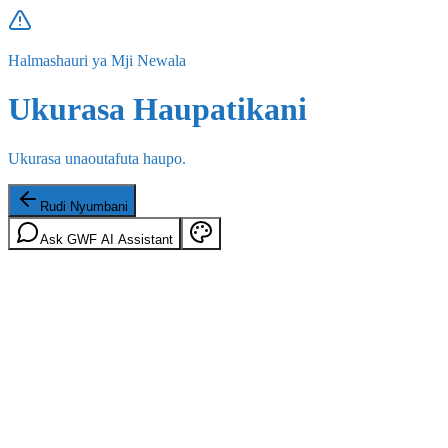
Halmashauri ya Mji Newala
Ukurasa Haupatikani
Ukurasa unaoutafuta haupo.
Rudi Nyumbani
Ask GWF AI Assistant